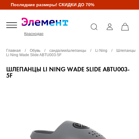
Последние размеры! СКИДКИ ДО 70%
Краснодар
Главная
/
Обувь
/
сандалии/шлепанцы
/
Li Ning
/
Шлепанцы
Li Ning Wade Slide ABTU003-5F
ШЛЕПАНЦЫ LI NING WADE SLIDE ABTU003-
5F