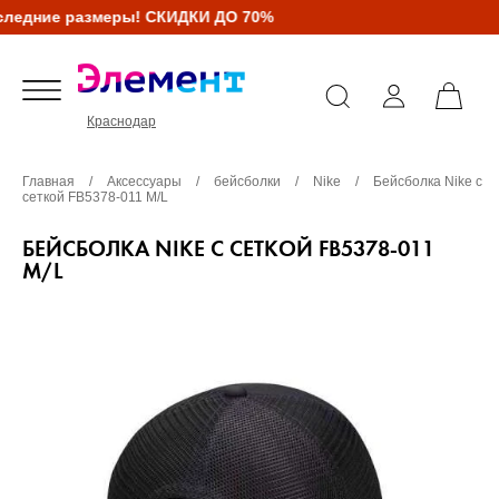
ледние размеры! СКИДКИ ДО 70%
Краснодар
Главная
/
Аксессуары
/
бейсболки
/
Nike
/
Бейсболка Nike с
сеткой FB5378-011 M/L
БЕЙСБОЛКА NIKE С СЕТКОЙ FB5378-011
M/L