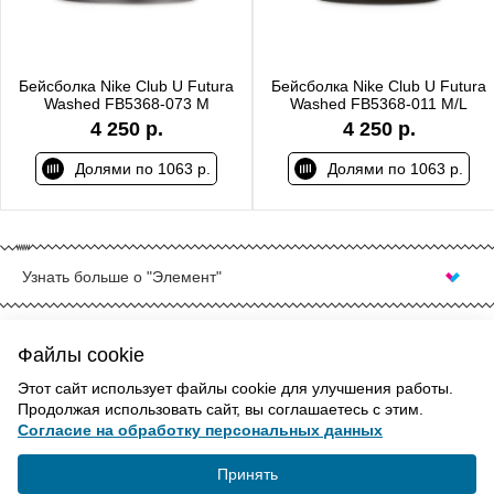
Бейсболка Nike Club U Futura
Бейсболка Nike Club U Futura
Washed FB5368-073 M
Washed FB5368-011 M/L
4 250 р.
4 250 р.
Долями по 1063 р.
Долями по 1063 р.
Узнать больше о "Элемент"
КУПИТЬ БЕЙСБОЛКИ NIKE В КРАСНОДАРЕ
Nike- это бренд, одно название которого глубоко
Файлы cookie
ассоциируется со спортом. За долгое время существования
ВВЕРХ
Этот сайт использует файлы cookie для улучшения работы.
компания успела создать тысячи элементов спортивной
Продолжая использовать сайт, вы соглашаетесь с этим.
одежды фирменного дизайна, в том числе и собственную
Согласие на обработку персональных данных
линейку летних головных уборов. Бейсболки Nike обладают
Политика конфиденциальности
высоким качеством и легко сочетаемы с Вашим образом.
Согласие на обработку
Принять
Они никогда не выходят из моды, ведь сами по себе уже