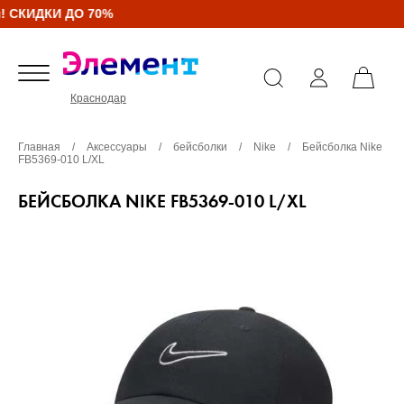
! СКИДКИ ДО 70%
Краснодар
Главная
/
Аксессуары
/
бейсболки
/
Nike
/
Бейсболка Nike
FB5369-010 L/XL
БЕЙСБОЛКА NIKE FB5369-010 L/XL