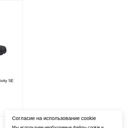
ivity SE
Кроссовки New Bal
22 500
Согласие на использование cookie
Мы используем необходимые файлы cookie и