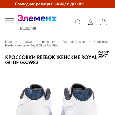
Последние размеры! СКИДКИ ДО 70%
Краснодар
Главная
/
Обувь
/
кроссовки
/
Reebok Classics
/
Кроссовки
Reebok женские Royal Glide GX5983
КРОССОВКИ REEBOK ЖЕНСКИЕ ROYAL
GLIDE GX5983