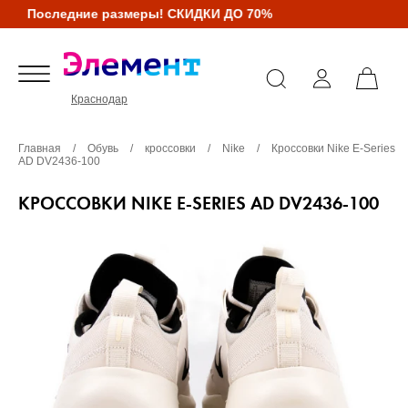
Последние размеры! СКИДКИ ДО 70%
Краснодар
Главная
/
Обувь
/
кроссовки
/
Nike
/
Кроссовки Nike E-Series
AD DV2436-100
КРОССОВКИ NIKE E-SERIES AD DV2436-100