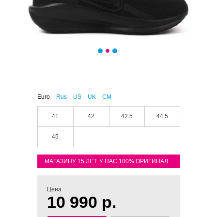
Euro
Rus
US
UK
CM
41
42
42.5
44.5
45
МАГАЗИНУ 15 ЛЕТ. У НАС 100% ОРИГИНАЛ
Цена
10 990 р.