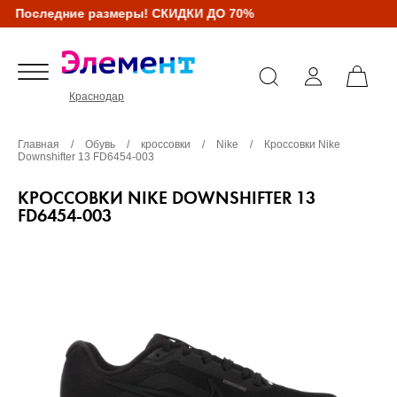
Последние размеры! СКИДКИ ДО 70%
Краснодар
Главная
/
Обувь
/
кроссовки
/
Nike
/
Кроссовки Nike
Downshifter 13 FD6454-003
КРОССОВКИ NIKE DOWNSHIFTER 13
FD6454-003