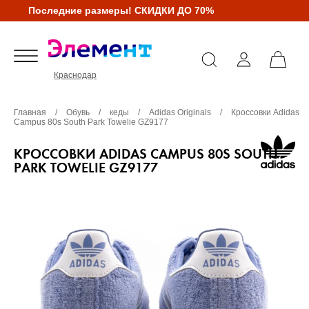
Последние размеры! СКИДКИ ДО 70%
Краснодар
Главная
/
Обувь
/
кеды
/
Adidas Originals
/
Кроссовки Adidas
Campus 80s South Park Towelie GZ9177
КРОССОВКИ ADIDAS CAMPUS 80S SOUTH
PARK TOWELIE GZ9177