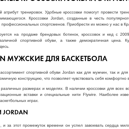
атрибут тренировок. Удобные кроссовки помогут провести тре
нимающегося. Кроссовки Jordan, созданные в честь популярно
ля профессиональных спортсменов. Приобрести их можно у нас в К
руется на продаже брендовых ботинок, кроссовок и кед с 200
азличной спортивной обуви, а также демократичная цена. Ку
десь.
N МУЖСКИЕ ДЛЯ БАСКЕТБОЛА
ссортимент спортивной обуви Jordan как для мужчин, так и для
омичную конструкцию, что позволяет чувствовать себя комфортно 
различных размерах и моделях. В наличии кроссовки для всех в
ационные вставки и специальные нити Flywire. Наиболее изве
аскетбольных играх.
И JORDAN
, и за этот промежуток времени он успел завоевать сердца мил