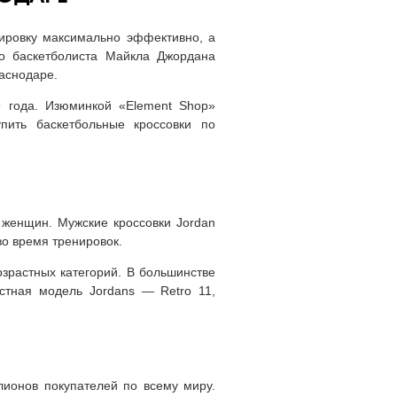
нировку максимально эффективно, а
го баскетболиста Майкла Джордана
раснодаре.
9 года. Изюминкой «Element Shop»
пить баскетбольные кроссовки по
 женщин. Мужские кроссовки Jordan
во время тренировок.
озрастных категорий. В большинстве
стная модель Jordans — Retro 11,
лионов покупателей по всему миру.