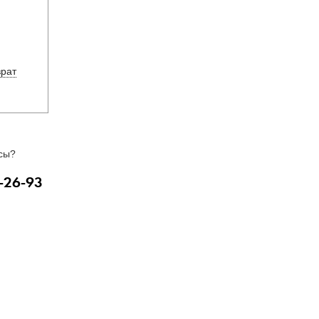
врат
сы?
-26-93