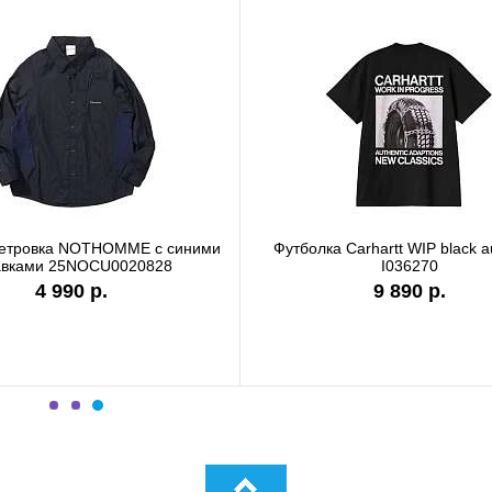
Футболка Carhartt WIP garment dyed
Футболка Carha
I036185
9 890 р.
7