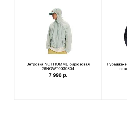
Футболка Carhartt WIP white I036244
7 990 р.