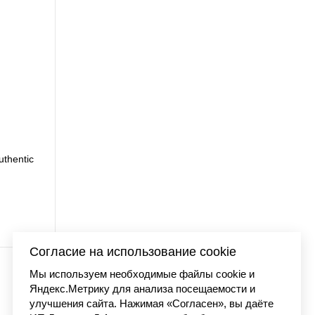
rtt WIP stone washed
Футбол
I036220
 990 р.
Согласие на использование cookie
Мы используем необходимые файлы cookie и
Яндекс.Метрику для анализа посещаемости и
улучшения сайта. Нажимая «Согласен», вы даёте