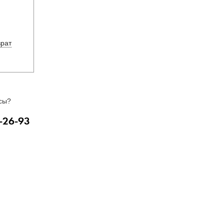
врат
сы?
-26-93