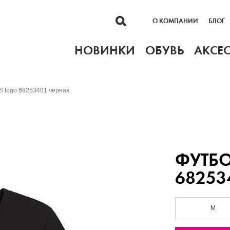
О КОМПАНИИ
БЛОГ
НОВИНКИ
ОБУВЬ
АКСЕ
S logo 68253401 черная
ФУТБО
68253
M