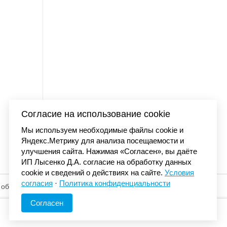
 washed
Футболка Carhartt WI
7 990 
Согласие на использование cookie
Мы используем необходимые файлы cookie и
Яндекс.Метрику для анализа посещаемости и
улучшения сайта. Нажимая «Согласен», вы даёте
ИП Лысенко Д.А. согласие на обработку данных
cookie и сведений о действиях на сайте.
Условия
согласия
·
Политика конфиденциальности
 обработку
© «Элемент». 2013-2026 Все права защищены.
Согласен
КАК СДЕЛАТЬ ЗАКАЗ