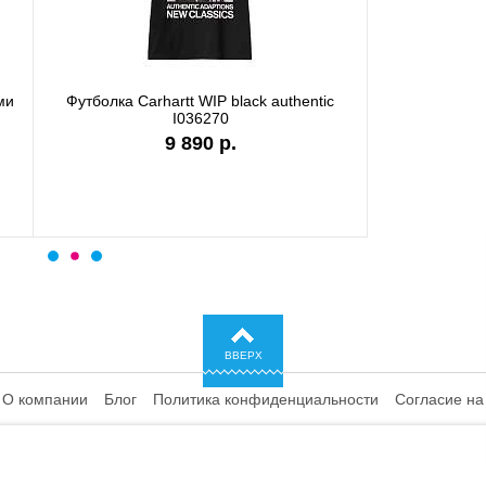
а Carhartt WIP garment dyed
Футболка Carhartt WIP stone
I036185
I036220
9 890 р.
7 990 р.
ВВЕРХ
О компании
Блог
Политика конфиденциальности
Согласие на