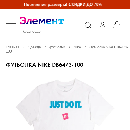
Последние размеры! СКИДКИ ДО 70%
Краснодар
Главная
/
Одежда
/
футболки
/
Nike
/
Футболка Nike DB6473-
100
ФУТБОЛКА NIKE DB6473-100