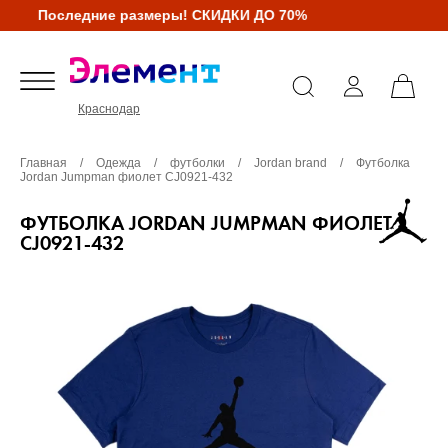
Последние размеры! СКИДКИ ДО 70%
Краснодар
Главная
/
Одежда
/
футболки
/
Jordan brand
/
Футболка
Jordan Jumpman фиолет CJ0921-432
ФУТБОЛКА JORDAN JUMPMAN ФИОЛЕТ
CJ0921-432