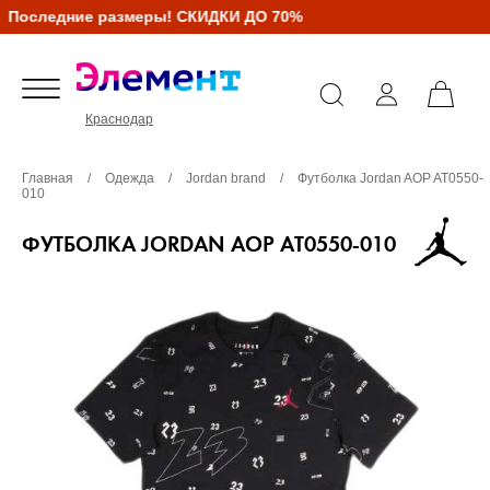
Последние размеры! СКИДКИ ДО 70%
Краснодар
Главная
/
Одежда
/
Jordan brand
/
Футболка Jordan AOP AT0550-
010
ФУТБОЛКА JORDAN AOP AT0550-010