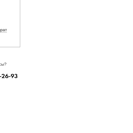
врат
сы?
-26-93