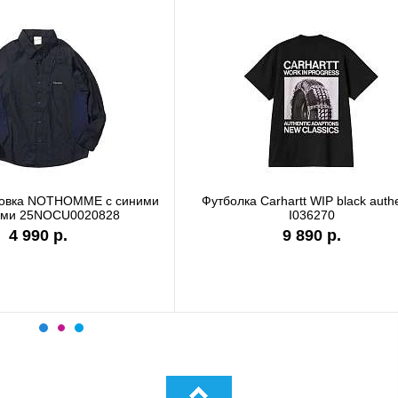
лка Carhartt WIP garment dyed
Футболка Carhartt WIP sto
I036185
I036220
9 890 р.
7 990 р.