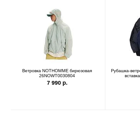
Футболка Carhartt WIP white I036244
Футбо
7 990 р.