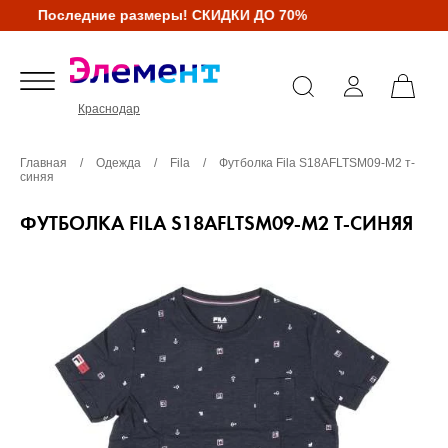
Последние размеры! СКИДКИ ДО 70%
Краснодар
Главная
/
Одежда
/
Fila
/
Футболка Fila S18AFLTSM09-M2 т-
синяя
ФУТБОЛКА FILA S18AFLTSM09-M2 Т-СИНЯЯ