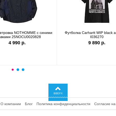
ветровка NOTHOMME с синими
Футболка Carhartt WIP black a
авками 25NOCU0020828
I036270
4 990 р.
9 890 р.
ВВЕРХ
О компании
Блог
Политика конфиденциальности
Согласие на