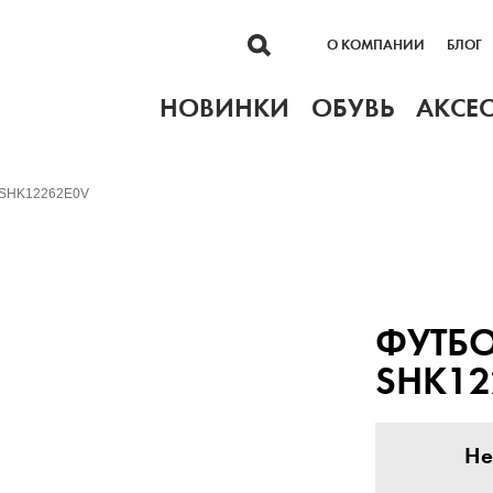
О КОМПАНИИ
БЛОГ
НОВИНКИ
ОБУВЬ
АКСЕ
e SHK12262E0V
ФУТБО
SHK12
Не