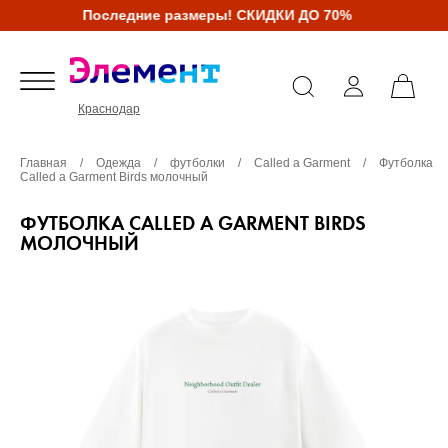
Последние размеры! СКИДКИ ДО 70%
Краснодар
Главная
/
Одежда
/
футболки
/
Called a Garment
/
Футболка
Called a Garment Birds молочный
ФУТБОЛКА CALLED A GARMENT BIRDS
МОЛОЧНЫЙ