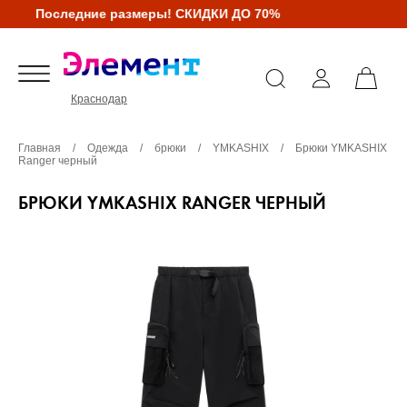
Последние размеры! СКИДКИ ДО 70%
Краснодар
Главная
/
Одежда
/
брюки
/
YMKASHIX
/
Брюки YMKASHIX
Ranger черный
БРЮКИ YMKASHIX RANGER ЧЕРНЫЙ