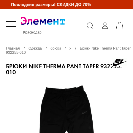
Последние размеры! СКИДКИ ДО 70%
Краснодар
Главная
/
Одежда
/
брюки
/
х
/
Брюки Nike Therma Pant Taper
932255-010
БРЮКИ NIKE THERMA PANT TAPER 932255-
010