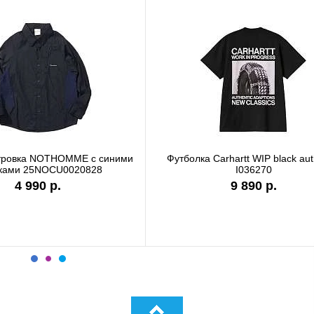
лка Carhartt WIP garment dyed
Футболка Carhartt WIP sto
I036185
I036220
9 890 р.
7 990 р.