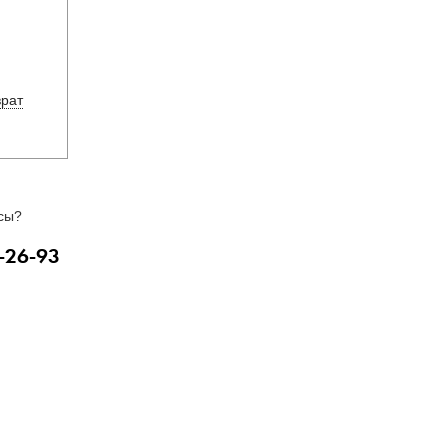
врат
сы?
-26-93