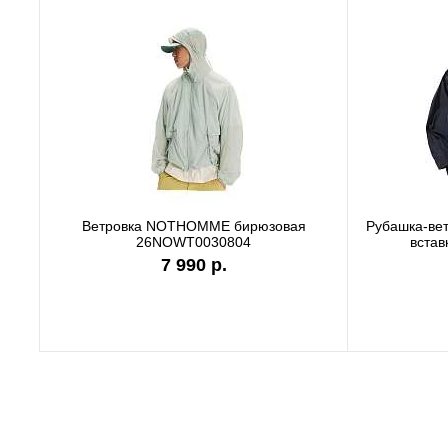
Футболка Carhartt WIP white I036244
Футбо
7 990 р.