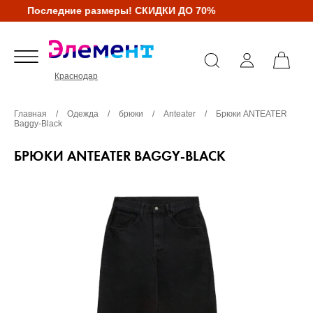
Последние размеры! СКИДКИ ДО 70%
Краснодар
Главная
/
Одежда
/
брюки
/
Anteater
/
Брюки ANTEATER
Baggy-Black
БРЮКИ ANTEATER BAGGY-BLACK