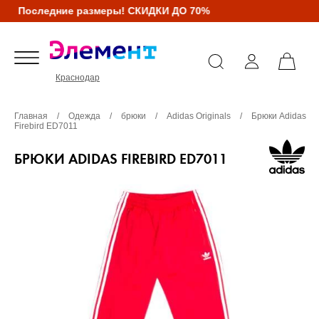
Последние размеры! СКИДКИ ДО 70%
Краснодар
Главная
/
Одежда
/
брюки
/
Adidas Originals
/
Брюки Adidas
Firebird ED7011
БРЮКИ ADIDAS FIREBIRD ED7011