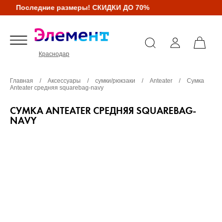
Последние размеры! СКИДКИ ДО 70%
Краснодар
Главная
/
Аксессуары
/
сумки/рюкзаки
/
Anteater
/
Сумка
Anteater средняя squarebag-navy
СУМКА ANTEATER СРЕДНЯЯ SQUAREBAG-
NAVY