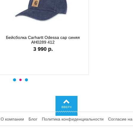
а Carhartt WIP I028876 black
Бейсболка Carhartt DUNMORE
сеткой черный 101195 0
6 990 р.
4 480 р.
ВВЕРХ
О компании
Блог
Политика конфиденциальности
Согласие на