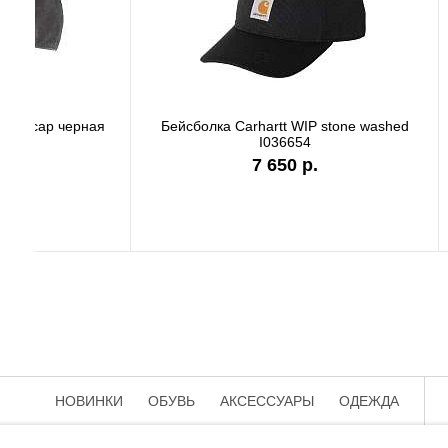
Бейсболка Carhartt Odessa cap серая
Бейсболк
AH0289 APH
3 990 р.
НОВИНКИ
ОБУВЬ
АКСЕССУАРЫ
ОДЕЖДА