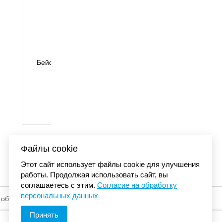
 BALL с
Бейсболка Carhartt 
01
сеткой синий/оранже
4 480 
Файлы cookie
Этот сайт использует файлы cookie для улучшения
работы. Продолжая использовать сайт, вы
соглашаетесь с этим.
Согласие на обработку
персональных данных
 обработку
© «Элемент». 2013-2026 Все права защищены.
Принять