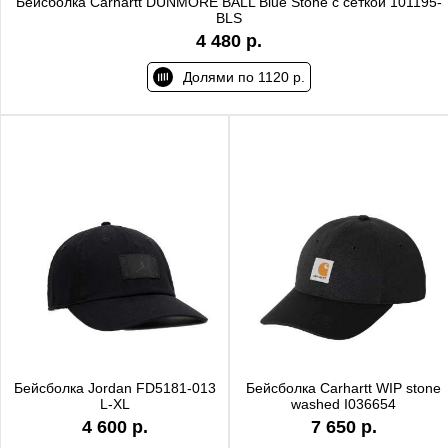
Бейсболка Carhartt DUNMORE BALL Blue Stone с сеткой 101195-
BLS
4 480 р.
Долями по 1120 р.
Бейсболка Jordan FD5181-013
Бейсболка Carhartt WIP stone
L-XL
washed I036654
4 600 р.
7 650 р.