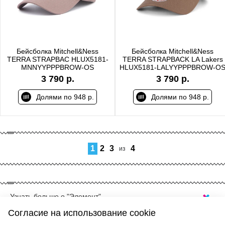
Бейсболка Mitchell&Ness
Бейсболка Mitchell&Ness
TERRA STRAPBAC HLUX5181-
TERRA STRAPBACK LA Lakers
MNNYYPPPBROW-OS
HLUX5181-LALYYPPPBROW-O
3 790 р.
3 790 р.
Долями по 948 р.
Долями по 948 р.
1
2
3
4
из
Узнать больше о "Элемент"
КУПИТЬ НАРУЧНЫЕ ЧАСЫ В КРАСНОДАРЕ
Согласие на использование cookie