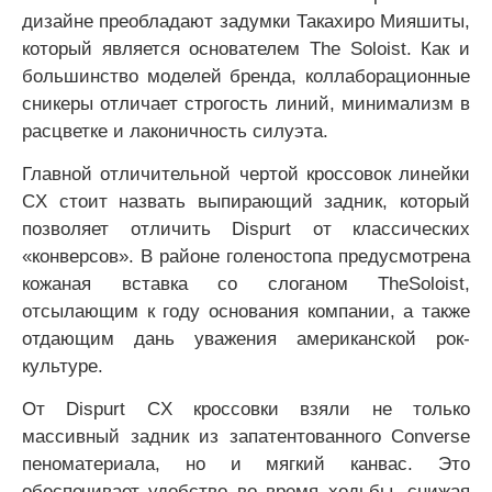
дизайне преобладают задумки Такахиро Мияшиты,
который является основателем The Soloist. Как и
большинство моделей бренда, коллаборационные
сникеры отличает строгость линий, минимализм в
расцветке и лаконичность силуэта.
Главной отличительной чертой кроссовок линейки
CX стоит назвать выпирающий задник, который
позволяет отличить Dispurt от классических
«конверсов». В районе голеностопа предусмотрена
кожаная вставка со слоганом TheSoloist,
отсылающим к году основания компании, а также
отдающим дань уважения американской рок-
культуре.
От Dispurt CX кроссовки взяли не только
массивный задник из запатентованного Converse
пеноматериала, но и мягкий канвас. Это
обеспечивает удобство во время ходьбы, снижая