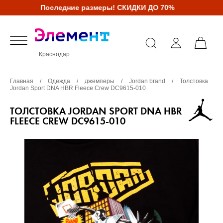
Последние размеры! СКИДКИ ДО 70%
Краснодар
Главная
/
Одежда
/
джемперы
/
Jordan brand
/
Толстовка
Jordan Sport DNA HBR Fleece Crew DC9615-010
ТОЛСТОВКА JORDAN SPORT DNA HBR
FLEECE CREW DC9615-010