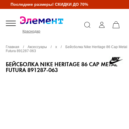
Последние размеры! СКИДКИ ДО 70%
Краснодар
Главная
/
Аксессуары
/
х
/
Бейсболка Nike Heritage 86 Cap Metal
Futura 891287-063
БЕЙСБОЛКА NIKE HERITAGE 86 CAP METAL
FUTURA 891287-063